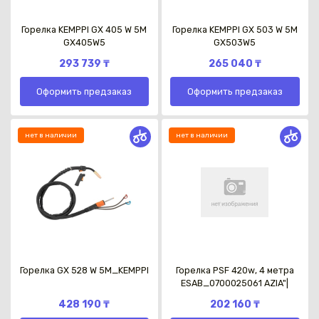
Горелка KEMPPI GX 405 W 5M
Горелка KEMPPI GX 503 W 5M
GX405W5
GX503W5
293 739 ₸
265 040 ₸
Оформить предзаказ
Оформить предзаказ
нет в наличии
нет в наличии
Горелка GX 528 W 5M_KEMPPI
Горелка PSF 420w, 4 метра
ESAB_0700025061 AZIA"|
428 190 ₸
202 160 ₸