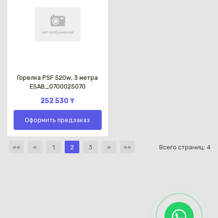
Горелка PSF 520w, 3 метра
ESAB_0700025070
252 530 ₸
Оформить предзаказ
««
«
1
2
3
»
»»
Всего страниц:
4