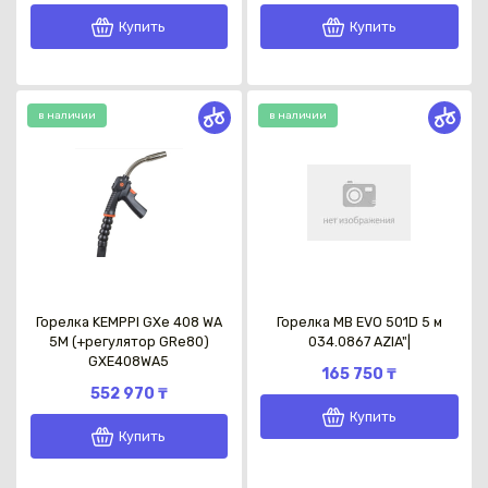
Купить
Купить
в наличии
в наличии
Каз
Горелка KEMPPI GXe 408 WA
Горелка MB EVO 501D 5 м
5M (+регулятор GRe80)
034.0867 AZIA"|
GXE408WA5
165 750 ₸
552 970 ₸
Купить
Купить