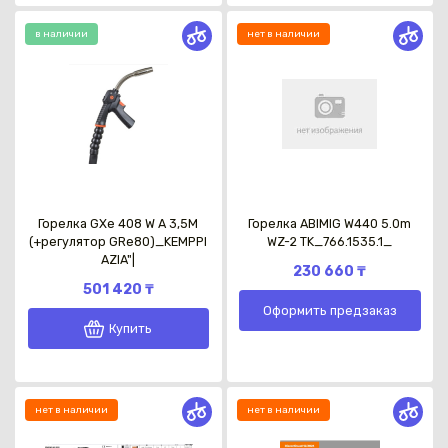
в наличии
нет в наличии
Горелка GXe 408 W A 3,5M
Горелка ABIMIG W440 5.0m
(+регулятор GRe80)_KEMPPI
WZ-2 TK_766.1535.1_
AZIA"|
230 660 ₸
501 420 ₸
Оформить предзаказ
Купить
нет в наличии
нет в наличии