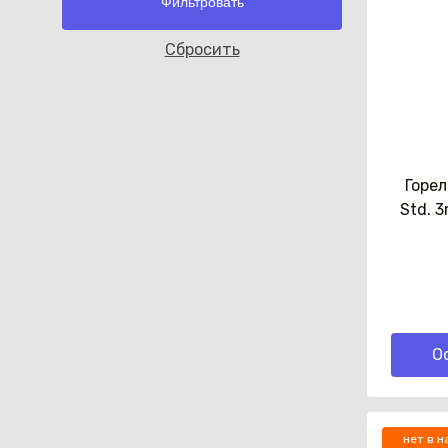
Cбросить
Горе
Std. 
О
нет в н