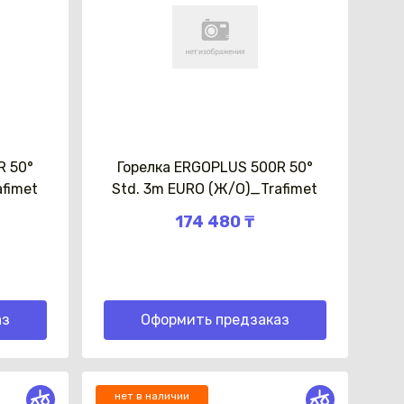
R 50°
Горелка ERGOPLUS 500R 50°
afimet
Std. 3m EURO (Ж/О)_Trafimet
174 480 ₸
аз
Оформить предзаказ
нет в наличии