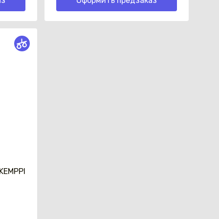
аз
Оформить предзаказ
_KEMPPI