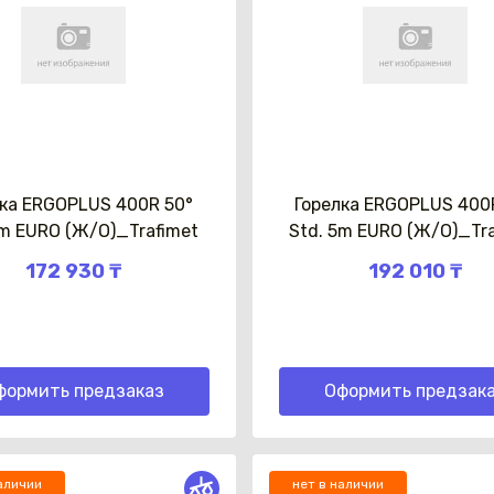
лка ERGOPLUS 400R 50°
Горелка ERGOPLUS 400
3m EURO (Ж/О)_Trafimet
Std. 5m EURO (Ж/О)_Tr
172 930 ₸
192 010 ₸
формить предзаказ
Оформить предзак
аличии
нет в наличии