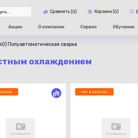
Сравнить (
)
Корзина (
)
0
0
Акции
О компании
Сервис
Обучение
AG) Полуавтоматическая сварка
Перейти в ко
остным охлаждением
аличии
нет в наличии