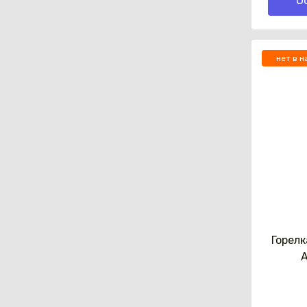
О
нет в н
Горелк
A