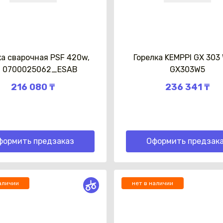
ка сварочная PSF 420w,
Горелка KEMPPI GX 303
. 0700025062_ESAB
GX303W5
Каз
216 080 ₸
236 341 ₸
формить предзаказ
Оформить предзак
аличии
нет в наличии