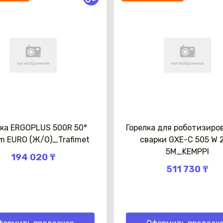
лка ERGOPLUS 500R 50°
Горелка для роботизиро
5m EURO (Ж/О)_Trafimet
сварки GXE-C 505 W 
5M_KEMPPI
194 020 ₸
511 730 ₸