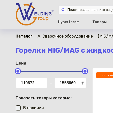
Hypertherm
Товары
Каталог
A. Сварочное оборудование
(MIG/M
Горелки MIG/MAG с жидк
Цена
нет в н
₸
Показать товары которые:
В наличии