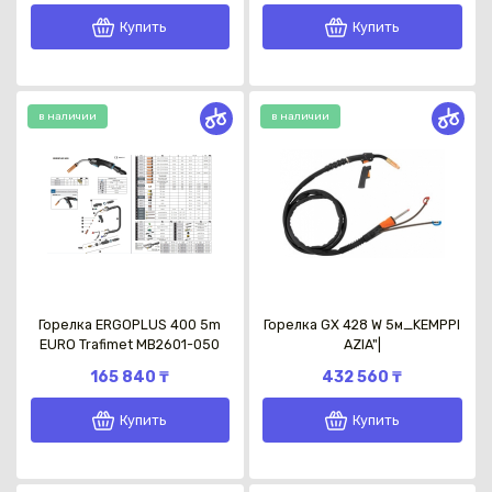
Купить
Купить
в наличии
в наличии
Каз
Горелка ERGOPLUS 400 5m
Горелка GX 428 W 5м_KEMPPI
EURO Trafimet MB2601-050
AZIA"|
165 840 ₸
432 560 ₸
Купить
Купить