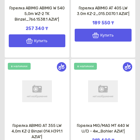
Горелка ABIMIG ABIMIG W 540
Горелка ABIMIG AT 405 LW
5,0m WZ-2 TK
3.0m KZ-2_015.D070.1 AZIA"|
Binzel_766.1538.1 AZIA"|
189 550 ₸
257 340 ₸
Купить
Купить
в наличии
в наличии
Горелка ABIMIG АТ 355 LW
Горелка MIG/MAG MT 440 W
4,0m KZ-2 Binzel 014.Н391.1
U/D - 4м_Bohler AZIA"|
AZIA"|