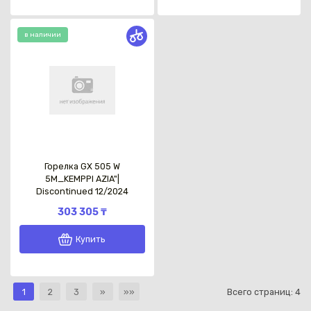
в наличии
Горелка GX 505 W
5М_KEMPPI AZIA"|
Discontinued 12/2024
303 305 ₸
Купить
1
2
3
»
»»
Всего страниц:
4