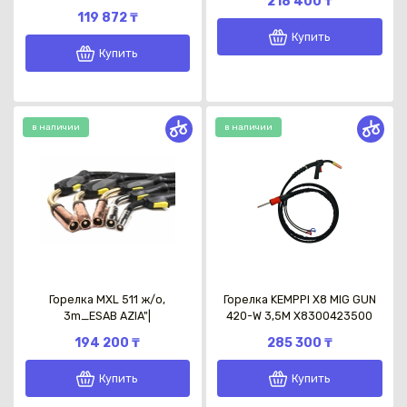
218 400 ₸
119 872 ₸
Купить
Купить
в наличии
в наличии
Горелка MXL 511 ж/о,
Горелка KEMPPI Х8 MIG GUN
3m_ESAB AZIA"|
420-W 3,5M X8300423500
194 200 ₸
285 300 ₸
Купить
Купить