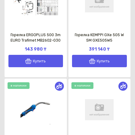
Горелка ERGOPLUS 500 3m
Горелка KEMPPI GXe 505 W
EURO Trafimet MB2602-030
5M GXE505W5
143 980 ₸
391 140 ₸
Купить
Купить
в наличии
в наличии