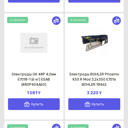
в наличии
в наличии
Электроды ОК 48P 4,0мм
Электроды BOHLER Phoenix
E7018-1 (6 кг) ESAB
K50 R Mod 3,2x350 E7016
(480P404AE0)
BOHLER 18462
1 581 ₸
3 220 ₸
Купить
Купить
в наличии
в наличии