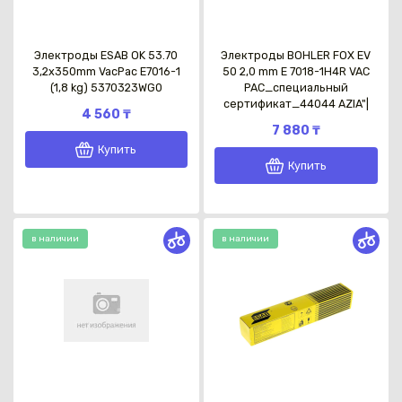
Электроды ESAB OK 53.70
Электроды BOHLER FOX EV
3,2x350mm VacPac E7016-1
50 2,0 mm Е 7018-1Н4R VAC
(1,8 kg) 5370323WG0
PAC_специальный
сертификат_44044 AZIA"|
4 560 ₸
7 880 ₸
Купить
Купить
в наличии
в наличии