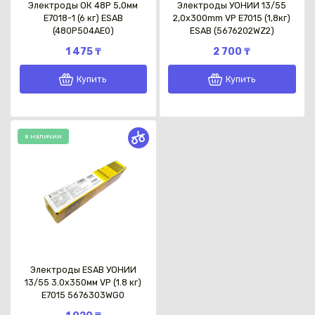
Электроды ОК 48P 5,0мм
Электроды УОНИИ 13/55
E7018-1 (6 кг) ESAB
2,0x300mm VP E7015 (1,8кг)
(480P504AE0)
ESAB (5676202WZ2)
1 475 ₸
2 700 ₸
Купить
Купить
в наличии
Электроды ESAB УОНИИ
13/55 3.0х350мм VP (1.8 кг)
E7015 5676303WG0