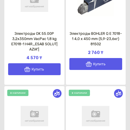
Электроды OK 55.00P
Электроды BOHLER Q E 7018-
3,2x350mm VacPac 1,8 kg
1 4,0 x 450 mm (5,9-23,6кг)
E7018-1 H4R_ESAB SOLUT|
81502
AZIA"|
2 760 ₸
4 570 ₸
Купить
Купить
в наличии
в наличии