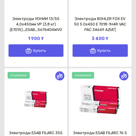
Электроды УОНИИ 13/55
Электроды BOHLER FOX EV
4,0х450мм VP (3,8 кг)
50 5.0x450 Е 7018-1Н4R VAC
(Е7015)_ESAB_5676404WV0
PAC 34649 AZIA"|
1 900 ₸
3 400 ₸
Купить
Купить
в наличии
в наличии
Электроды ESAB FILARC 35S
Электроды ESAB FILARC 76 S