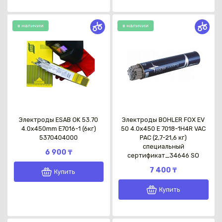
в наличии
в наличии
Электроды ESAB OK 53.70
Электроды BOHLER FOX EV
4.0x450mm E7016-1 (6кг)
50 4.0x450 Е 7018-1Н4R VAC
5370404000
PAC (2,7-21,6 кг)
специальный
6 900 ₸
сертификат_34646 SO
7 400 ₸
Купить
Купить