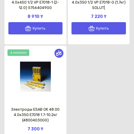
4.0x450 1/2 VP E7018-1 (2-
4.0x350 1/2 VP E7018-G (1,7кг)
12.0) 57564049G0
SOLUT|
8 910 ₸
7 220 ₸
Купить
Купить
в наличии
Электроды ESAB OK 48.00
4.0x350 E7018 1.7-10.2кг
(48004030G0)
7 300 ₸