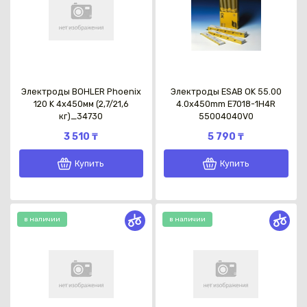
Электроды BOHLER Phoenix
Электроды ESAB OK 55.00
120 K 4х450мм (2,7/21,6
4.0x450mm E7018-1H4R
кг)_34730
55004040V0
3 510 ₸
5 790 ₸
Купить
Купить
в наличии
в наличии