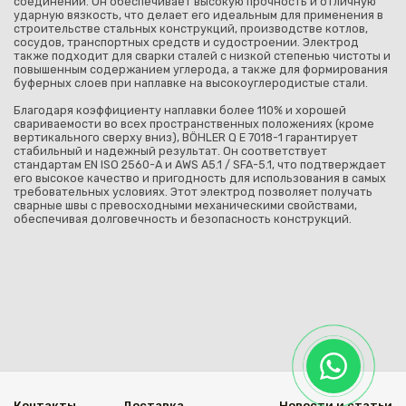
соединений. Он обеспечивает высокую прочность и отличную
ударную вязкость, что делает его идеальным для применения в
строительстве стальных конструкций, производстве котлов,
сосудов, транспортных средств и судостроении. Электрод
также подходит для сварки сталей с низкой степенью чистоты и
повышенным содержанием углерода, а также для формирования
буферных слоев при наплавке на высокоуглеродистые стали.
Благодаря коэффициенту наплавки более 110% и хорошей
свариваемости во всех пространственных положениях (кроме
вертикального сверху вниз), BÖHLER Q E 7018-1 гарантирует
стабильный и надежный результат. Он соответствует
стандартам EN ISO 2560-A и AWS A5.1 / SFA-5.1, что подтверждает
его высокое качество и пригодность для использования в самых
требовательных условиях. Этот электрод позволяет получать
сварные швы с превосходными механическими свойствами,
обеспечивая долговечность и безопасность конструкций.
Контакты
Доставка
Новости и статьи