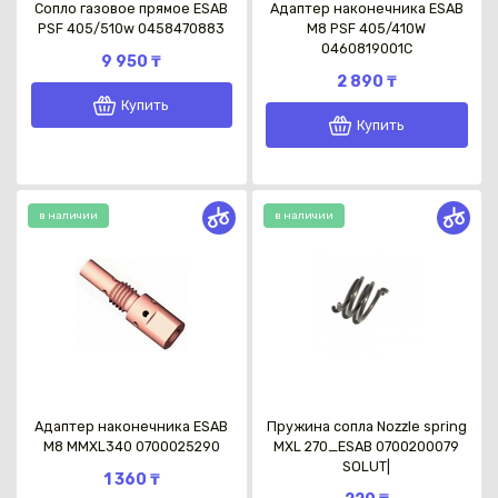
Сопло газовое прямое ESAB
Адаптер наконечника ESAB
PSF 405/510w 0458470883
М8 PSF 405/410W
0460819001C
9 950 ₸
2 890 ₸
Купить
Купить
в наличии
в наличии
Адаптер наконечника ESAB
Пружина сопла Nozzle spring
М8 МMXL340 0700025290
MXL 270_ESAB 0700200079
SOLUT|
1 360 ₸