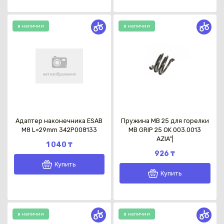
в наличии
в наличии
Адаптер наконечника ESAB
Пружина МВ 25 для горелки
M8 L=29mm 342P008133
MB GRIP 25 OK 003.0013
AZIA"|
1 040 ₸
926 ₸
Купить
Купить
в наличии
в наличии