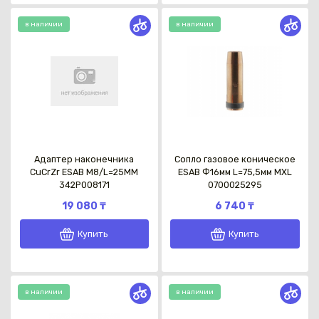
в наличии
в наличии
Адаптер наконечника
Сопло газовое коническое
CuCrZr ESAB M8/L=25MM
ESAB Ф16мм L=75,5мм MXL
342P008171
0700025295
19 080 ₸
6 740 ₸
Купить
Купить
в наличии
в наличии