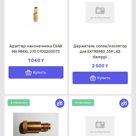
Адаптер наконечника ESAB
Держатель сопла/изолятор
М6 МMXL 270 0700200073
для EXTREMIG 35P_K2
Kemppi
1 040 ₸
2 500 ₸
Купить
Купить
в наличии
в наличии