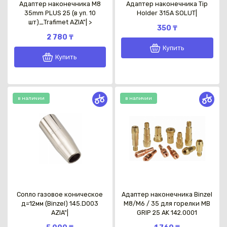
Адаптер наконечника M8
Адаптер наконечника Tip
35mm PLUS 25 (в уп. 10
Holder 315A SOLUT|
шт)_Trafimet AZIA"| >
350 ₸
2 780 ₸
Купить
Купить
в наличии
в наличии
Сопло газовое коническое
Адаптер наконечника Binzel
д=12мм (Binzel) 145.D003
М8/М6 / 35 для горелки MB
AZIA"|
GRIP 25 AK 142.0001