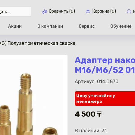
Сравнить (
)
Корзина (
)
0
0
Акции
О компании
Сервис
Обучение
AG) Полуавтоматическая сварка
Перейти в ко
Адаптер нако
М16/M6/52 0
Артикул: 014.D870
Цену уточняйте у
менеджера
4 500 ₸
В наличии: 31