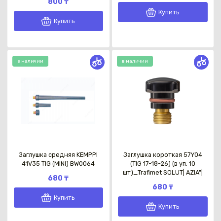
800 ₸
Купить
Купить
в наличии
в наличии
Каз
Заглушка средняя KEMPPI
Заглушка короткая 57Y04
41V35 TIG (MINI) BW0064
(TIG 17-18-26) (в уп. 10
шт)_Trafimet SOLUT| AZIA"|
680 ₸
680 ₸
Купить
Купить