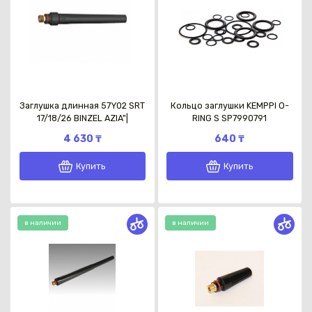
Заглушка длинная 57Y02 SRT
Кольцо заглушки KEMPPI O-
17/18/26 BINZEL AZIA"|
RING S SP7990791
4 630 ₸
640 ₸
Купить
Купить
в наличии
в наличии