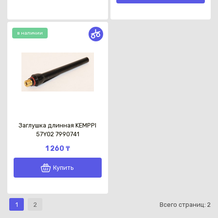
в наличии
Заглушка длинная KEMPPI
57Y02 7990741
1 260 ₸
Купить
1
2
Всего страниц:
2