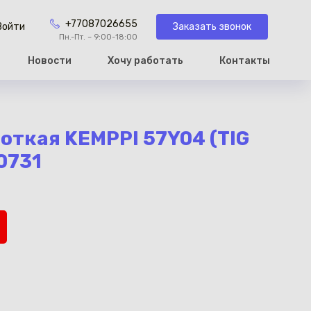
+77087026655
Заказать звонок
Войти
Пн.-Пт. – 9:00-18:00
Новости
Хочу работать
Контакты
рзину
откая KEMPPI 57Y04 (TIG
0731