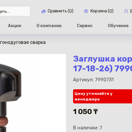
Сравнить (
)
Корзина (
)
0
0
Акции
О компании
Сервис
Обучение
ргонодуговая сварка
Перейти в ко
Заглушка кор
17-18-26) 799
Артикул: 7990731
Цену уточняйте у
менеджера
1 050 ₸
В наличии: 7