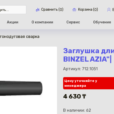
Сравнить (
)
Корзина (
)
0
0
Акции
О компании
Сервис
Обучение
ргонодуговая сварка
Перейти в ко
Заглушка дли
BINZEL AZIA"|
Артикул: 712.1051
Цену уточняйте у
менеджера
4 630 ₸
В наличии: 62