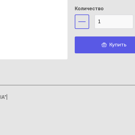
Количество
Каз
Купить
A"|