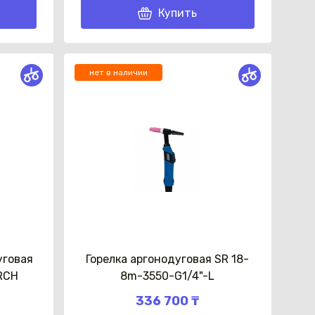
Купить
нет в наличии
уговая
Горелка аргонодуговая SR 18-
ORCH
8m-3550-G1/4"-L
336 700 ₸