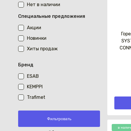
Нет в наличии
Специальные предложения
Акции
Горе
Новинки
SYS
CONN
Хиты продаж
Бренд
ESAB
KEMPPI
Trafimet
в нали