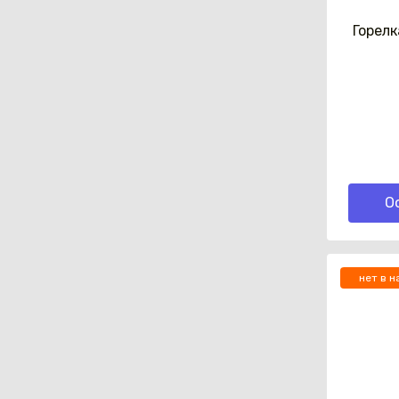
Горелк
О
нет в н