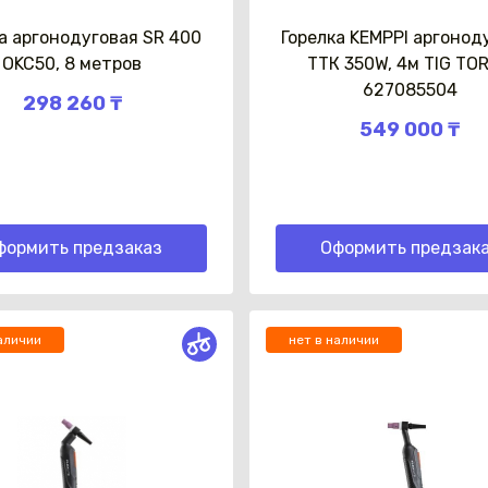
а аргонодуговая SR 400
Горелка KEMPPI аргонод
OKC50, 8 метров
ТТК 350W, 4м TIG TO
627085504
298 260 ₸
549 000 ₸
формить предзаказ
Оформить предзак
аличии
нет в наличии