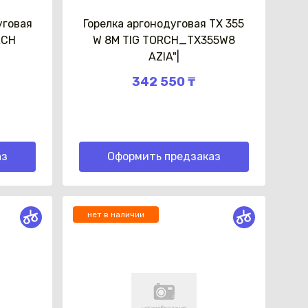
уговая
Горелка аргонодуговая TX 355
RCH
W 8M TIG TORCH_TX355W8
AZIA"|
342 550 ₸
аз
Оформить предзаказ
нет в наличии