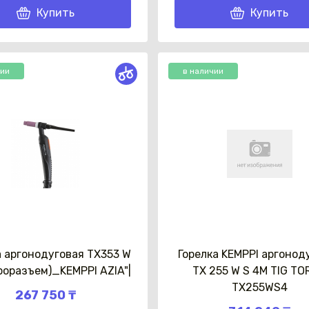
Купить
Купить
чии
в наличии
а аргонодуговая TX353 W
Горелка KEMPPI аргонод
роразъем)_KEMPPI AZIA"|
ТX 255 W S 4M TIG T
TX255WS4
267 750 ₸