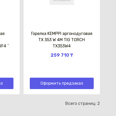
вая
Горелка KEMPPI аргонодуговая
ТХ 353 W 4M TIG TORCH
F4 ^
TX353W4
259 710 ₸
аз
Оформить предзаказ
Всего страниц:
2