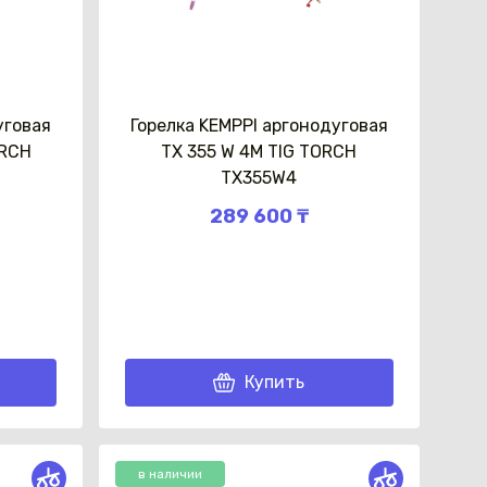
уговая
Горелка KEMPPI аргонодуговая
ORCH
ТХ 355 W 4M TIG TORCH
TX355W4
289 600 ₸
Купить
в наличии