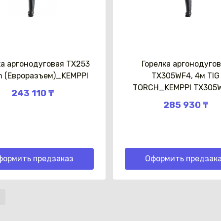
ка аргонодуговая TX253
Горелка аргонодуго
 (Евроразъем)_KEMPPI
TX305WF4, 4м TIG
TORCH_KEMPPI TX305W
243 110 ₸
285 930 ₸
формить предзаказ
Оформить предзак