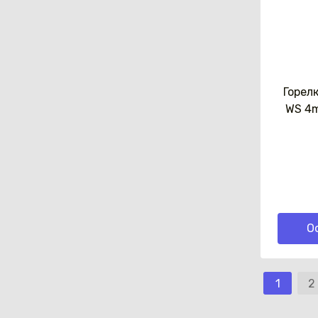
Горел
WS 4m
О
1
2