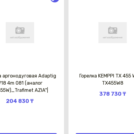
а аргонодуговая Adaptig
Горелка KEMPPI ТХ 455 
18 4m 081 (аналог
TX455W8
55W)_Trafimet AZIA"|
378 730 ₸
204 830 ₸