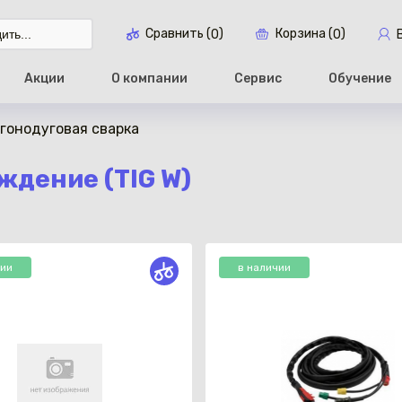
Сравнить (
)
Корзина (
)
0
0
Акции
О компании
Сервис
Обучение
ргонодуговая сварка
Перейти в ко
ждение (TIG W)
чии
в наличии