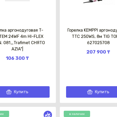
лка аргонодуговая T-
Горелка KEMPPI аргонод
TEM 24WF 4m HI-FLEX
ТТС 250WS, 8м TIG T
Каз
. 081_Trafimet СНЯТО
627025708
AZIA"|
207 900 ₸
106 300 ₸
Купить
Купить
чии
в наличии