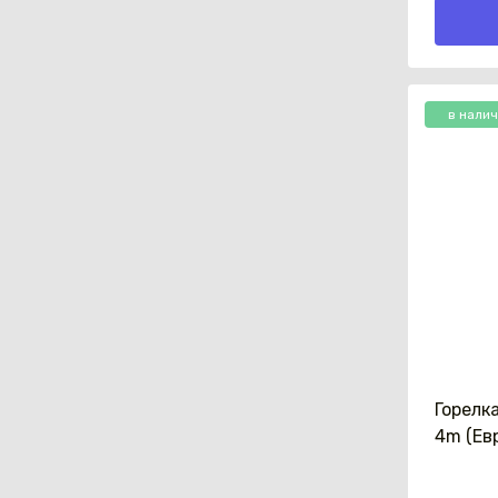
в нали
Горелк
4m (Ев