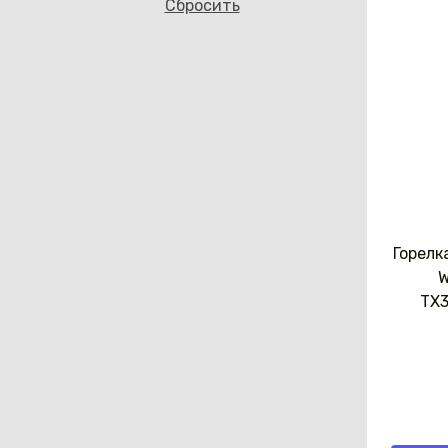
Cбросить
Горелк
W
TX3