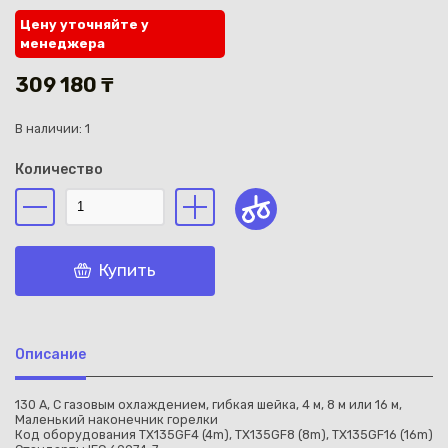
Цену уточняйте у
менеджера
309 180 ₸
В наличии: 1
Каз
Количество
Купить
Описание
130 A, C газовым охлаждением, гибкая шейка, 4 м, 8 м или 16 м,
Маленький наконечник горелки
Код оборудования TX135GF4 (4m), TX135GF8 (8m), TX135GF16 (16m)