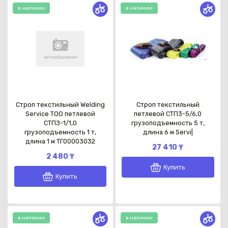
в наличии
в наличии
Строп текстильный Welding
Строп текстильный
Service TOO петлевой
петлевой СТП3-5/6,0
СТПЗ-1/1,0
грузоподъемность 5 т,
грузоподъемность 1 т,
длина 6 м Servi|
длина 1 м ТГ00003032
27 410 ₸
2 480 ₸
Купить
Купить
в наличии
в наличии