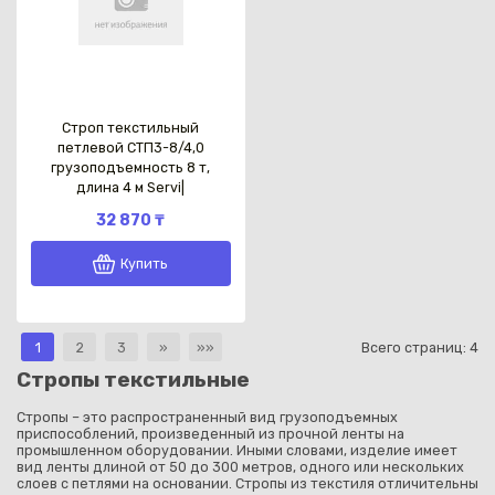
Строп текстильный
петлевой СТП3-8/4,0
грузоподъемность 8 т,
длина 4 м Servi|
32 870 ₸
Купить
1
2
3
»
»»
Всего страниц:
4
Стропы текстильные
Стропы – это распространенный вид грузоподъемных
приспособлений, произведенный из прочной ленты на
промышленном оборудовании. Иными словами, изделие имеет
вид ленты длиной от 50 до 300 метров, одного или нескольких
слоев с петлями на основании. Стропы из текстиля отличительны