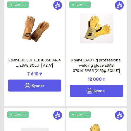
в наличии
в наличии
Краги TIG SOFT_0700500464
Краги ESAB Tig professional
_ ESAB SOLUT| AZIA"|
welding glove ESAB
0701415963 (213)@ SOLUT|
7 610 ₸
12 080 ₸
Купить
Купить
в наличии
в наличии