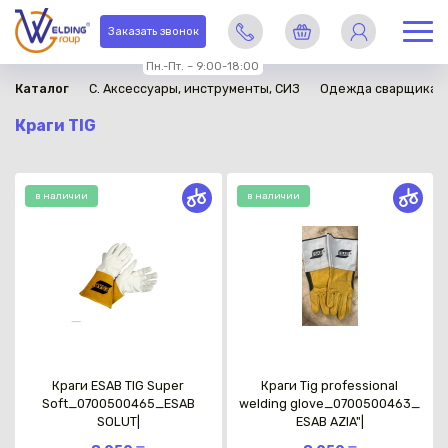
Заказать звонок
Пн.-Пт. – 9:00-18:00
Каталог
C. Аксессуары, инструменты, СИЗ
Одежда сварщика
Краги TIG
в наличии
в наличии
Краги ESAB TIG Super
Краги Tig professional
Soft_0700500465_ESAB
welding glove_0700500463_
SOLUT|
ESAB AZIA"|