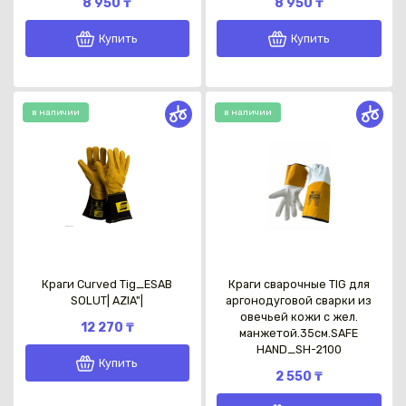
8 950 ₸
8 950 ₸
Купить
Купить
в наличии
в наличии
Каз
Краги Curved Tig_ESAB
Краги сварочные TIG для
SOLUT| AZIA"|
аргонодуговой сварки из
овечьей кожи с жел.
12 270 ₸
манжетой.35см.SAFE
HAND_SH-2100
Купить
2 550 ₸