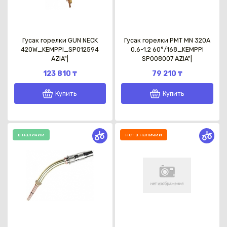
Гусак горелки GUN NECK
Гусак горелки PMT MN 320A
420W_KEMPPI_SP012594
0.6-1.2 60°/168_KEMPPI
AZIA"|
SP008007 AZIA"|
123 810 ₸
79 210 ₸
Купить
Купить
в наличии
нет в наличии