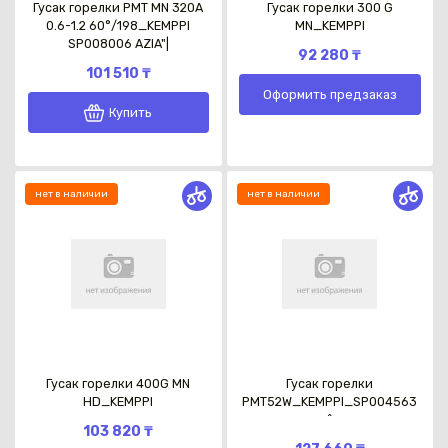
Гусак горелки PMT MN 320A
Гусак горелки 300 G
0.6-1.2 60°/198_KEMPPI
MN_KEMPPI
SP008006 AZIA"|
92 280 ₸
101 510 ₸
Оформить предзаказ
Купить
нет в наличии
нет в наличии
Гусак горелки 400G MN
Гусак горелки
HD_KEMPPI
PMT52W_KEMPPI_SP004563
^
103 820 ₸