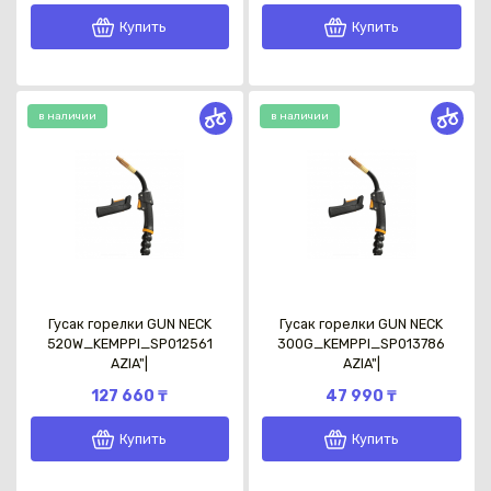
Купить
Купить
в наличии
в наличии
Каз
Гусак горелки GUN NECK
Гусак горелки GUN NECK
520W_KEMPPI_SP012561
300G_KEMPPI_SP013786
AZIA"|
AZIA"|
127 660 ₸
47 990 ₸
Купить
Купить