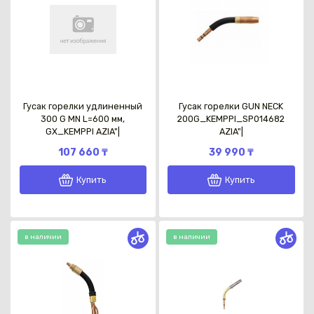
Гусак горелки удлиненный
Гусак горелки GUN NECK
300 G MN L=600 мм,
200G_KEMPPI_SP014682
GX_KEMPPI AZIA"|
AZIA"|
107 660 ₸
39 990 ₸
Купить
Купить
в наличии
в наличии