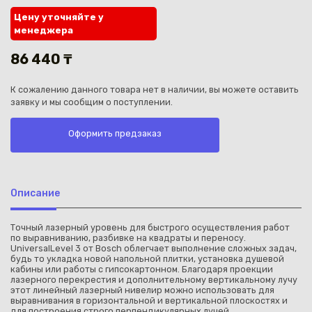
Цену уточняйте у
менеджера
86 440 ₸
К сожалению данного товара нет в наличии, вы можете оставить
Каз
заявку и мы сообщим о поступлении.
Оформить предзаказ
Описание
Точный лазерный уровень для быстрого осуществления работ
по выравниванию, разбивке на квадраты и переносу.
UniversalLevel 3 от Bosch облегчает выполнение сложных задач,
будь то укладка новой напольной плитки, установка душевой
кабины или работы с гипсокартонном. Благодаря проекции
лазерного перекрестия и дополнительному вертикальному лучу
этот линейный лазерный нивелир можно использовать для
выравнивания в горизонтальной и вертикальной плоскостях и
для построения строго перпендикулярных лучей.