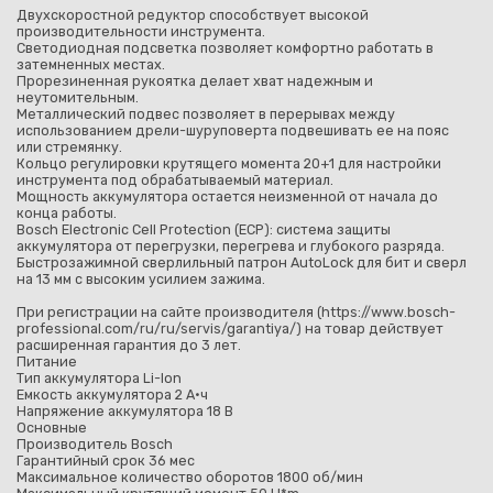
Двухскоростной редуктор способствует высокой
производительности инструмента.
Светодиодная подсветка позволяет комфортно работать в
затемненных местах.
Прорезиненная рукоятка делает хват надежным и
неутомительным.
Металлический подвес позволяет в перерывах между
использованием дрели-шуруповерта подвешивать ее на пояс
или стремянку.
Кольцо регулировки крутящего момента 20+1 для настройки
инструмента под обрабатываемый материал.
Мощность аккумулятора остается неизменной от начала до
конца работы.
Bosch Electronic Cell Protection (ECP): система защиты
аккумулятора от перегрузки, перегрева и глубокого разряда.
Быстрозажимной сверлильный патрон AutoLock для бит и сверл
на 13 мм с высоким усилием зажима.
При регистрации на сайте производителя (https://www.bosch-
professional.com/ru/ru/servis/garantiya/) на товар действует
расширенная гарантия до 3 лет.
Питание
Тип аккумулятора Li-Ion
Емкость аккумулятора 2 А·ч
Напряжение аккумулятора 18 В
Основные
Производитель Bosch
Гарантийный срок 36 мес
Максимальное количество оборотов 1800 об/мин