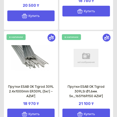
18 760 ₸
20 500 ₸
Купить
Купить
Каз
в наличии
в наличии
Прутки ESAB OK Tigrod 309L
Прутки ESAB OK Tigrod
2.4x1000mm ER309L (5кг) ~
309LSi Ø1,6мм.
AZIA"|
5к_165116R150 AZIA"|
18 970 ₸
21 100 ₸
Купить
Купить