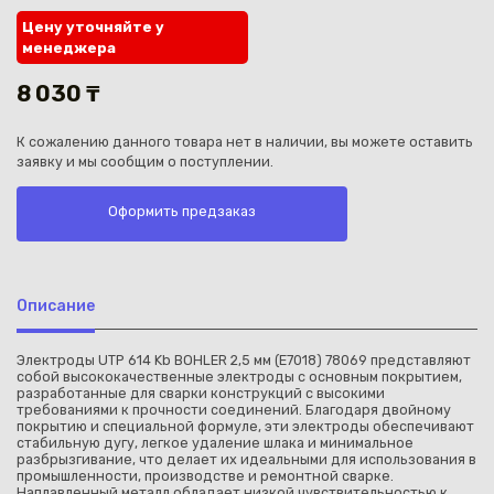
Цену уточняйте у
менеджера
8 030 ₸
К сожалению данного товара нет в наличии, вы можете оставить
Каз
заявку и мы сообщим о поступлении.
Оформить предзаказ
Описание
Электроды UTP 614 Kb BOHLER 2,5 мм (E7018) 78069 представляют
собой высококачественные электроды с основным покрытием,
разработанные для сварки конструкций с высокими
требованиями к прочности соединений. Благодаря двойному
покрытию и специальной формуле, эти электроды обеспечивают
стабильную дугу, легкое удаление шлака и минимальное
разбрызгивание, что делает их идеальными для использования в
промышленности, производстве и ремонтной сварке.
Наплавленный металл обладает низкой чувствительностью к