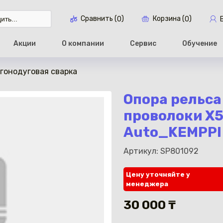
Сравнить (
)
Корзина (
)
0
0
Акции
О компании
Сервис
Обучение
ргонодуговая сварка
Перейти в ко
Опора рельса
проволоки X5 
Auto_KEMPPI 
Артикул: SP801092
Цену уточняйте у
менеджера
30 000 ₸