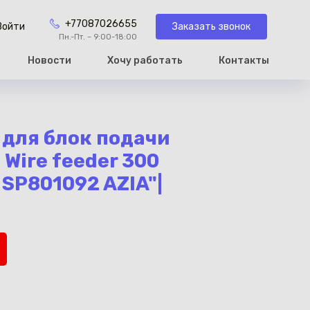
+77087026655
Заказать звонок
Войти
Пн.-Пт. – 9:00-18:00
Новости
Хочу работать
Контакты
рзину
 для блок подачи
Wire feeder 300
SP801092 AZIA"|