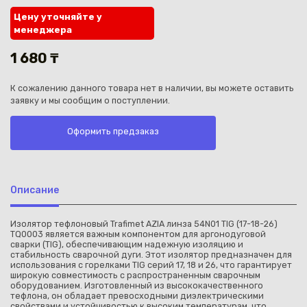
Цену уточняйте у
менеджера
1 680 ₸
К сожалению данного товара нет в наличии, вы можете оставить
Каз
заявку и мы сообщим о поступлении.
Оформить предзаказ
Описание
Изолятор тефлоновый Trafimet AZIA линза 54N01 TIG (17-18-26)
TQ0003 является важным компонентом для аргонодуговой
сварки (TIG), обеспечивающим надежную изоляцию и
стабильность сварочной дуги. Этот изолятор предназначен для
использования с горелками TIG серий 17, 18 и 26, что гарантирует
широкую совместимость с распространенным сварочным
оборудованием. Изготовленный из высококачественного
тефлона, он обладает превосходными диэлектрическими
свойствами и устойчивостью к высоким температурам, что