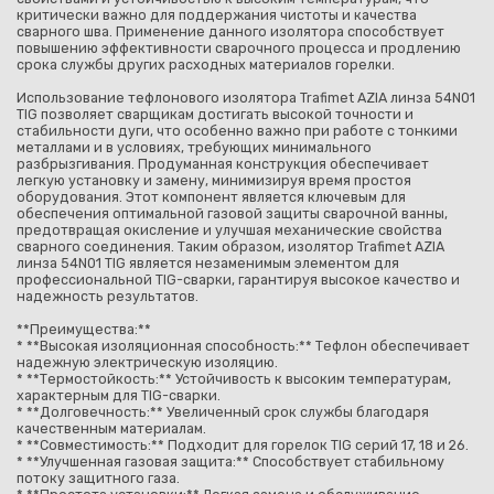
критически важно для поддержания чистоты и качества
сварного шва. Применение данного изолятора способствует
повышению эффективности сварочного процесса и продлению
срока службы других расходных материалов горелки.
Использование тефлонового изолятора Trafimet AZIA линза 54N01
TIG позволяет сварщикам достигать высокой точности и
стабильности дуги, что особенно важно при работе с тонкими
металлами и в условиях, требующих минимального
разбрызгивания. Продуманная конструкция обеспечивает
легкую установку и замену, минимизируя время простоя
оборудования. Этот компонент является ключевым для
обеспечения оптимальной газовой защиты сварочной ванны,
предотвращая окисление и улучшая механические свойства
сварного соединения. Таким образом, изолятор Trafimet AZIA
линза 54N01 TIG является незаменимым элементом для
профессиональной TIG-сварки, гарантируя высокое качество и
надежность результатов.
**Преимущества:**
* **Высокая изоляционная способность:** Тефлон обеспечивает
надежную электрическую изоляцию.
* **Термостойкость:** Устойчивость к высоким температурам,
характерным для TIG-сварки.
* **Долговечность:** Увеличенный срок службы благодаря
качественным материалам.
* **Совместимость:** Подходит для горелок TIG серий 17, 18 и 26.
* **Улучшенная газовая защита:** Способствует стабильному
потоку защитного газа.