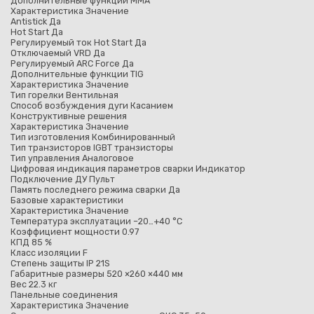
Дополнительные функции MMA
Характеристика Значение
Antistick Да
Hot Start Да
Регулируемый ток Hot Start Да
Отключаемый VRD Да
Регулируемый ARC Force Да
Дополнительные функции TIG
Характеристика Значение
Тип горелки Вентильная
Способ возбуждения дуги Касанием
Конструктивные решения
Характеристика Значение
Тип изготовления Комбинированный
Тип транзисторов IGBT транзисторы
Тип управления Аналоговое
Цифровая индикация параметров сварки Индикатор
Подключение ДУ Пульт
Память последнего режима сварки Да
Базовые характеристики
Характеристика Значение
Температура эксплуатации –20…+40 °C
Коэффициент мощности 0.97
КПД 85 %
Класс изоляции F
Степень защиты IP 21S
Габаритные размеры 520 ×260 ×440 мм
Вес 22.3 кг
Панельные соединения
Характеристика Значение