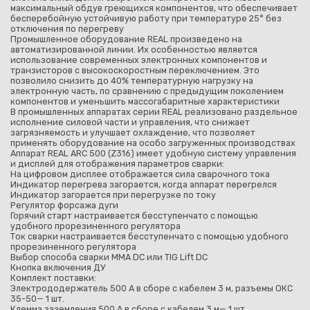
максимальный обдув греющихся компонентов, что обеспечивает
бесперебойную устойчивую работу при температуре 25° без
отключения по перегреву
Промышленное оборудование REAL произведено на
автоматизированной линии. Их особенностью является
использование современных электронных компонентов и
транзисторов с высокоскоростным переключением. Это
позволило снизить до 40% температурную нагрузку на
электронную часть, по сравнению с предыдущим поколением
компонентов и уменьшить массогабаритные характеристики
В промышленных аппаратах серии REAL реализовано раздельное
исполнение силовой части и управления, что снижает
загрязняемость и улучшает охлаждение, что позволяет
применять оборудование на особо загруженных производствах
Аппарат REAL ARC 500 (Z316) имеет удобную систему управления
и дисплей для отображения параметров сварки:
На цифровом дисплее отображается сила сварочного тока
Индикатор перегрева загорается, когда аппарат перегрелся
Индикатор загорается при перегрузке по току
Регулятор форсажа дуги
Горячий старт настраивается бесступенчато с помощью
удобного прорезиненного регулятора
Ток сварки настраивается бесступенчато с помощью удобного
прорезиненного регулятора
Выбор способа сварки ММА DC или TIG Lift DC
Кнопка включения ДУ
Комплект поставки:
Электрододержатель 500 А в сборе с кабелем 3 м, разъемы ОКС
35-50— 1 шт.
Клемма заземления 500 А в сборе с кабелем 3 м— 1 шт.