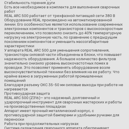
Стабильность горения дуги
Есть все необходимое в комплекте для выполнения сварочных
работ
REAL ARC 500 работает от трехфазной питающей сети 380 В
Оборудование REAL произведено на автоматизированной
линии. Его особенностью является использование современных
электронных компонентов и транзисторов с высокоскоростным
переключением, что позволило снизить до 40% температурную
нагрузку на электронную часть, по сравнению с предыдущим
поколением компонентов и уменьшить массогабаритные
характеристики
У аппарата REAL ARC 500 для уменьшения сопротивления,
транзисторы силовой части объединены в блоки, что повышает
надежность оборудования. А большое количество фильтров
значительно снизило уровень высокочастотных помех в
проводке. Это позволяет применять оборудование возле
высокочувствительной техники без влияния на ее работу. Что
крайне важно в загруженных работой промышленных
помещений
Благодаря разъему ОКС 35-50 мм силовые выходы при работе не
нагреваются
Противоударная защита
REAL ARC 500 (Z316)— это надежный, долговечный и
ударопрочный инструмент для сварочных мастерских и работы
на производственных площадках
Аппарат имеет прочный металлический корпус, с
противоударной защитой бамперами и удобными ручками для
переноски
Работа при продолжительных нагрузках
Система охлаждения сварочного аппарата обеспечивает