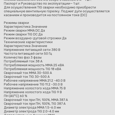
Паспорт и Руководство по эксплуатации— 1 шт.
Для осуществления TIG сварки необходимо приобрести
специальную вентильную горелку. Поджиг дуги осуществляется
касанием и производится на постоянном токе (DC)
Режимы сварки
Характеристика Значение
Режим сварки MMA DC Да
Режим сварки TIG DC Да
Режим воздушно-дуговой строжки Да
Технические характеристики
Характеристика Значение
Напряжение питающей сети 380 В
Частота питающей сети 50 Гц
Количество фаз 3 фазы
Потребляемый ток 38 А
Потребляемая мощность ММА 25 кВА
Потребляемая мощность TIG 18 кВА
Сварочный ток MMA 30–500 А
Сварочный ток TIG 30–500 А
Рабочее напряжение MMA 21.2 –40.0 В
Рабочее напряжение TIG 11.2 –30.0 В
Напряжение холостого хода MMA 75 В
Напряжение холостого хода TIG 9 В
ПН (40°C) 60 %
Сварочный ток при ПН, 100%, MMA 387 А
Сварочный ток при ПН, 100%, TIG 387 А
Диаметр электрода MMA 1.5–6.0 мм
Диаметр электрода TIG 2.0–4.0 мм