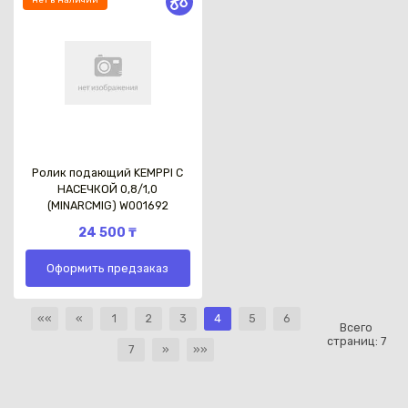
нет в наличии
Ролик подающий KEMPPI С
НАСЕЧКОЙ 0,8/1,0
(MINARCMIG) W001692
24 500 ₸
Оформить предзаказ
««
«
1
2
3
4
5
6
Всего
страниц:
7
7
»
»»