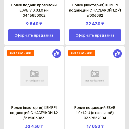
Ролик подачи проволоки
Ролик (шестерня) KEMPPI
ESAB V 0.8.1.0 мм
подающий С НАСЕЧКОЙ 1,2 /1
0445850002
W006082
9 840 ₸
32 430 ₸
Оформить предзаказ
Оформить предзаказ
нет в наличии
нет в наличии
Ролик (шестерня) KEMPPI
Ролик подающий ESAB
подающий С НАСЕЧКОЙ 1,2
1,0/1,2 U (с насечкой)
/2 W006083
0369557004
32 430 ₸
17 050 ₸