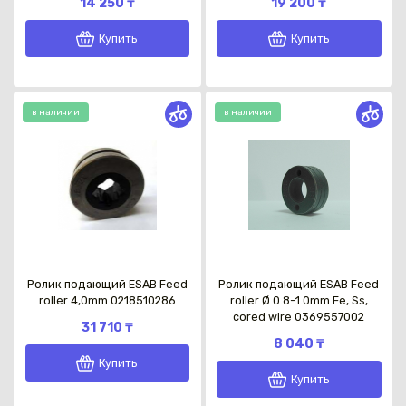
14 250 ₸
19 200 ₸
Купить
Купить
в наличии
в наличии
Каз
Ролик подающий ESAB Feed
Ролик подающий ESAB Feed
roller 4,0mm 0218510286
roller Ø 0.8-1.0mm Fe, Ss,
cored wire 0369557002
31 710 ₸
8 040 ₸
Купить
Купить