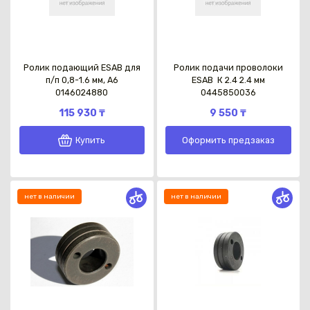
Ролик подающий ESAB для
Ролик подачи проволоки
п/п 0,8-1.6 мм, А6
ESAB Ѵ К 2.4 2.4 мм
0146024880
0445850036
115 930 ₸
9 550 ₸
Купить
Оформить предзаказ
нет в наличии
нет в наличии