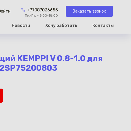
+77087026655
Заказать звонок
Войти
Пн.-Пт. – 9:00-18:00
Новости
Хочу работать
Контакты
рзину
ий KEMPPI V 0.8-1.0 для
K2SP75200803