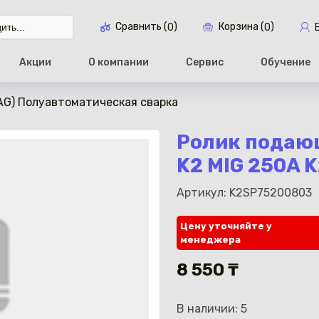
Сравнить (
)
Корзина (
)
0
0
Акции
О компании
Сервис
Обучение
AG) Полуавтоматическая сварка
Перейти в ко
Ролик подающ
K2 MIG 250A 
Артикул: K2SP75200803
Цену уточняйте у
менеджера
8 550 ₸
В наличии: 5