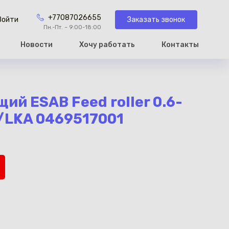
+77087026655
Заказать звонок
Войти
Пн.-Пт. – 9:00-18:00
Новости
Хочу работать
Контакты
рзину
ий ESAB Feed roller 0.6-
/LKA 0469517001