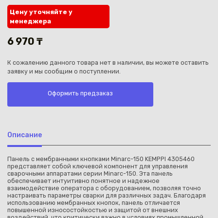
Цену уточняйте у
менеджера
6 970 ₸
К сожалению данного товара нет в наличии, вы можете оставить
Каз
заявку и мы сообщим о поступлении.
Оформить предзаказ
Описание
Панель с мембранными кнопками Minarc-150 KEMPPI 4305460
представляет собой ключевой компонент для управления
сварочными аппаратами серии Minarc-150. Эта панель
обеспечивает интуитивно понятное и надежное
взаимодействие оператора с оборудованием, позволяя точно
настраивать параметры сварки для различных задач. Благодаря
использованию мембранных кнопок, панель отличается
повышенной износостойкостью и защитой от внешних
воздействий, что критически важно в условиях промышленной