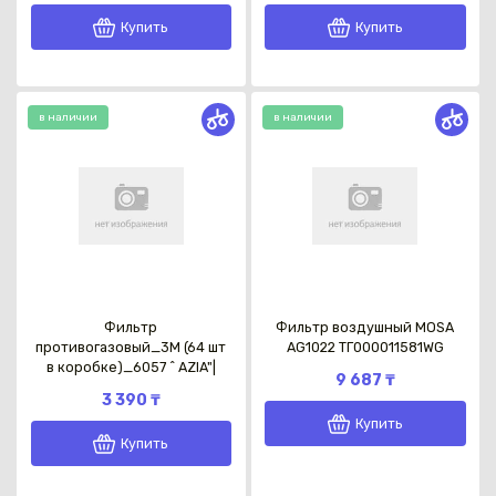
Купить
Купить
в наличии
в наличии
Каз
Фильтр
Фильтр воздушный MOSA
противогазовый_3М (64 шт
AG1022 ТГ000011581WG
в коробке)_6057 ^ AZIA"|
9 687 ₸
3 390 ₸
Купить
Купить