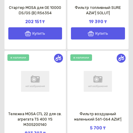
Стартер MOSA для GE 10000
Фильтр топливный SURE
DS/GS (B) R56354
AZIA"| SOLUT|
202 151 ₸
19 390 ₸
Купить
Купить
в наличии
в наличии
Тележка MOSA CTL 22 для св.
Фильтр воздушный
агрегата TS 400 YS
маленький 561-064 AZIA"|
M305200140
5 700 ₸