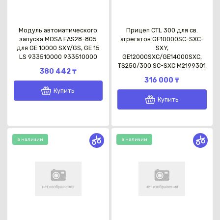
Модуль автоматического
Прицеп CTL 300 для св.
запуска MOSA EAS28-805
агрегатов GE10000SC-SXC-
для GE 10000 SXY/GS, GE 15
SXY,
LS 933510000 933510000
GE12000SXC/GE14000SXC,
TS250/300 SC-SXC M2199301
380 442 ₸
316 000 ₸
Купить
Купить
в наличии
в наличии