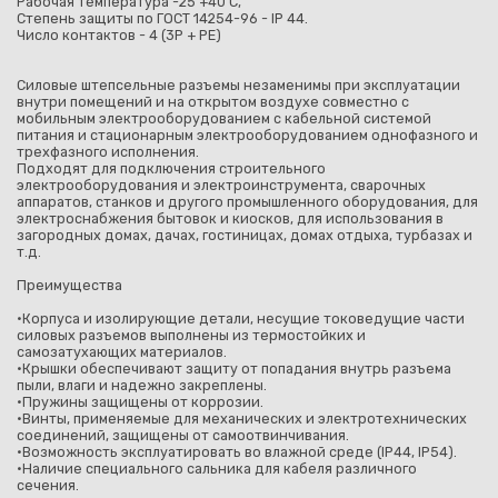
Рабочая температура -25 +40 С,
Степень защиты по ГОСТ 14254-96 - IP 44.
Число контактов - 4 (3P + PE)
Силовые штепсельные разъемы незаменимы при эксплуатации
внутри помещений и на открытом воздухе совместно с
мобильным электрооборудованием с кабельной системой
питания и стационарным электрооборудованием однофазного и
трехфазного исполнения.
Подходят для подключения строительного
электрооборудования и электроинструмента, сварочных
аппаратов, станков и другого промышленного оборудования, для
электроснабжения бытовок и киосков, для использования в
загородных домах, дачах, гостиницах, домах отдыха, турбазах и
т.д.
Преимущества
•Корпуса и изолирующие детали, несущие токоведущие части
силовых разъемов выполнены из термостойких и
самозатухающих материалов.
•Крышки обеспечивают защиту от попадания внутрь разъема
пыли, влаги и надежно закреплены.
•Пружины защищены от коррозии.
•Винты, применяемые для механических и электротехнических
соединений, защищены от самоотвинчивания.
•Возможность эксплуатировать во влажной среде (IP44, IP54).
•Наличие специального сальника для кабеля различного
сечения.