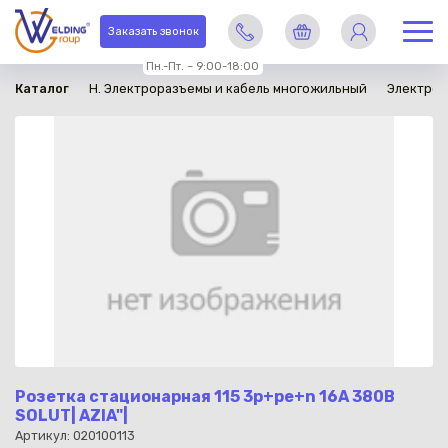
в наличии
Заказать звонок
Пн.-Пт. – 9:00-18:00
Каталог
H. Электроразъемы и кабель многожильный
Электро
Розетка стационарная 115 3р+ре+n 16A 380В
SOLUT| AZIA"|
Артикул: 020100113