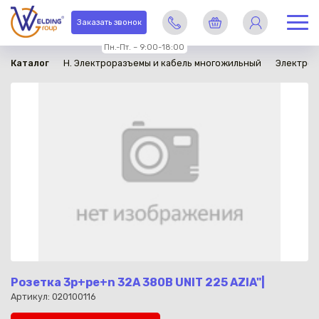
в наличии
Заказать звонок
Пн.-Пт. – 9:00-18:00
Каталог
H. Электроразъемы и кабель многожильный
Электро
Розетка 3р+ре+n 32А 380В UNIT 225 AZIA"|
Артикул: 020100116