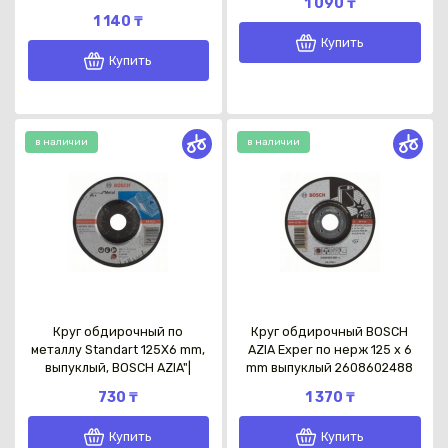
1 090 ₸
1 140 ₸
Купить
Купить
Каз
в наличии
в наличии
Круг обдирочный по
Круг обдирочный BOSCH
металлу Standart 125Х6 mm,
AZIA Exper по нерж 125 x 6
выпуклый, BOSCH AZIA"|
mm выпуклый 2608602488
730 ₸
1 370 ₸
Купить
Купить