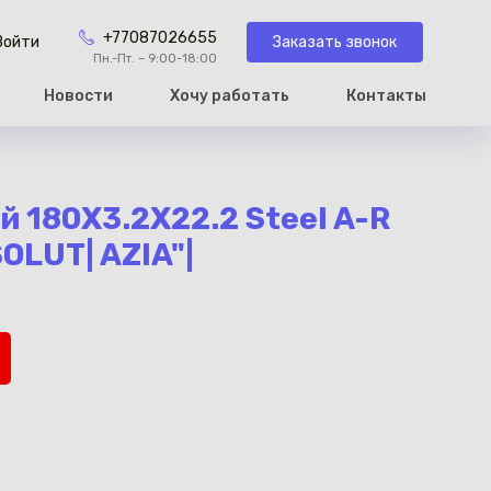
+77087026655
Заказать звонок
Войти
Пн.-Пт. – 9:00-18:00
Новости
Хочу работать
Контакты
рзину
й 180X3.2X22.2 Steel A-R
OLUT| AZIA"|