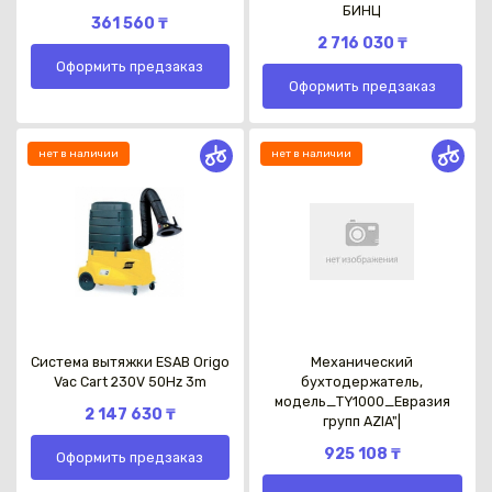
БИНЦ
361 560 ₸
2 716 030 ₸
Оформить предзаказ
Оформить предзаказ
Каз
нет в наличии
нет в наличии
Система вытяжки ESAB Origo
Механический
Vac Cart 230V 50Hz 3m
бухтодержатель,
модель_TY1000_Евразия
2 147 630 ₸
групп AZIA"|
925 108 ₸
Оформить предзаказ