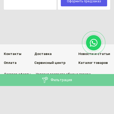
Оформить предзаказ
Контакты
Доставка
Новости и статьи
Оплата
Сервисный центр
Каталог товаров
Договор оферты
Условия возврата обмена товара
Фильтрация
Мы в социальных сетях
© 2020 Welding Group
Разработанно
1vs.kz
https://welding.kz/citychange