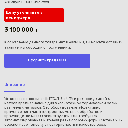
Артикул: ТГ000009398WG
Цену уточняйте у
менеджера
3 100 000 ₸
Каз
К сожалению данного товара нет в наличии, вы можете оставить
заявку и мы сообщим о поступлении.
Оформить предзаказ
Описание
Установка консольная INTECUT 6 с ЧПУ и рельсом длиной 6
метров предназначена для высокоточной термической резки
различных металлов. Это оборудование эффективно
применяется в машиностроении, металлообработке и
производстве металлоконструкций, где требуется
автоматизированная и точная резка сложных форм. Система ЧПУ
обеспечивает высокую повторяемость и качество реза,