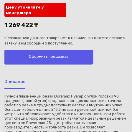
Цену уточняйте у
менеджера
1 269 422 ₸
К сожалению данного товара нет в наличии, вы можете оставить
Каз
заявку и мы сообщим о поступлении.
Оформить предзаказ
Описание
Ручной плазменный резак Duramax Hyamp с углом головки 90
градусов (прямой угол) предназначен для выполнения точных
работ по резке в труднодоступных местах и внутренних углах.
Оснащен кабелем длиной 15,2 метра и рукояткой длиной 0,6
метра, что обеспечивает удобство и маневренность при работе.
Этот специализированный резак является идеальным решением
для систем Powermax125, где требуется высокая
производительность и точность резки. Он позволяет
операторам эффективно справляться со сложными задачами,