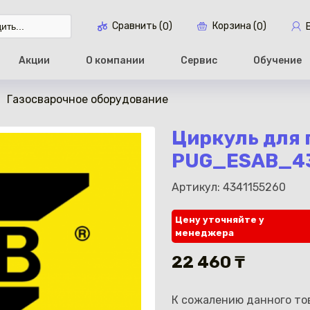
Сравнить (
)
Корзина (
)
0
0
Акции
О компании
Сервис
Обучение
Газосварочное оборудование
Перейти в ко
Циркуль для
PUG_ESAB_4
Артикул: 4341155260
Цену уточняйте у
менеджера
22 460 ₸
К сожалению данного тов