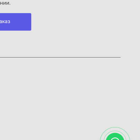
нии.
аказ