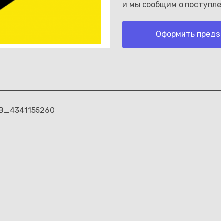
и мы сообщим о поступле
Оформить предз
Каз
AB_4341155260