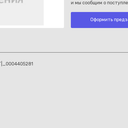
и мы сообщим о поступле
Оформить предз
Каз
T|_0004405281