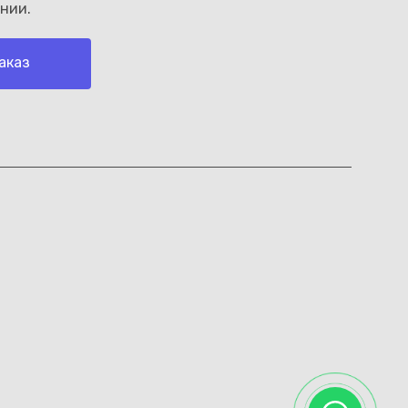
нии.
аказ