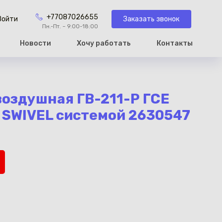
+77087026655
Заказать звонок
Войти
Пн.-Пт. – 9:00-18:00
Новости
Хочу работать
Контакты
рзину
воздушная ГВ-211-Р ГСЕ
с SWIVEL системой 2630547