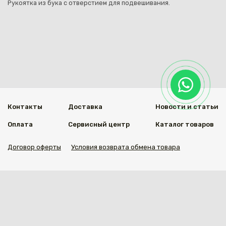
Рукоятка из бука с отверстием для подвешивания.
Контакты
Доставка
Новости и статьи
Оплата
Сервисный центр
Каталог товаров
Договор оферты
Условия возврата обмена товара
Мы в социальных сетях
© 2020 Welding Group
Разработанно
1vs.kz
https://welding.kz/citychange