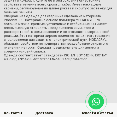
защиту и комфорт. Купите ее и она сохранит огнестойкие
свойства в течение всего срока службы. Имеет накладные
карманы, регулируемые по длине рукава и скрытую застежку для
большей защиты.
Специальная одежда для сварщика сделана из материала
Phoenix FR – материал на основе полимера MODACRYL. Его
волокна мягкие, крепкие, устойчивые и стабильные. Он имеет
очень высокую стойкость к воздействию химикатов и
растворителей, к моли и плесени и не вызывает аллергической
реакции. Этот материал широко применяется для изготовления
спецкостюмов для защиты от электрической дуги. MODACRYL
обладает свойством не подвергаться воздействию открытого
пламени и не горит. Одежда предназначена для легких и
средних условий сварки.
Одежда соответствует стандартам ISO: EN ISO11612 FR, ISO11611
Welding, EN1149-5 Anti Static EN61488 Arc protection.
Контакты
Доставка
Новости и статьи