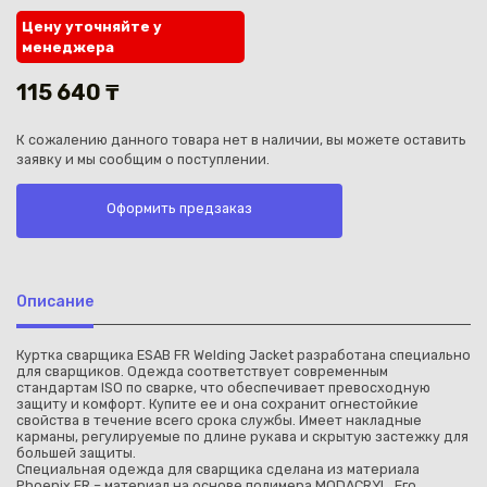
Цену уточняйте у
менеджера
115 640 ₸
К сожалению данного товара нет в наличии, вы можете оставить
Каз
заявку и мы сообщим о поступлении.
Оформить предзаказ
Описание
Куртка сварщика ESAB FR Welding Jacket разработана специально
для сварщиков. Одежда соответствует современным
стандартам ISO по сварке, что обеспечивает превосходную
защиту и комфорт. Купите ее и она сохранит огнестойкие
свойства в течение всего срока службы. Имеет накладные
карманы, регулируемые по длине рукава и скрытую застежку для
большей защиты.
Специальная одежда для сварщика сделана из материала
Phoenix FR – материал на основе полимера MODACRYL. Его