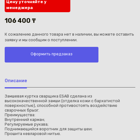
Цену уточняйте у
менеджера
106 400 ₸
К сожалению данного товара нет в наличии, вы можете оставить
заявку и мы сообщим о поступлении.
Каз
Оформить предзаказ
Описание
Замшевая куртка сварщика ESAB сделана из
высококачественной замши (отделка кожи с бархатистой
поверхностью), способной противостоять воздействию
сварочных брызг.
Преимущества:
Внутренний карман;
Регулируемые рукава;
Поднимающийся воротник для защиты шеи;
Прошита кевларовой нитью.