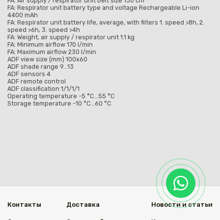
FA: Air supply / respirator unit belt size 130 cm
FA: Respirator unit battery type and voltage Rechargeable Li-ion
4400 mAh
FA: Respirator unit battery life, average, with filters 1. speed >8h, 2.
speed >6h, 3. speed >4h
FA: Weight, air supply / respirator unit 1.1 kg
FA: Minimum airflow 170 l/min
FA: Maximum airflow 230 l/min
ADF view size (mm) 100x60
ADF shade range 9...13
ADF sensors 4
ADF remote control
ADF classification 1/1/1/1
Operating temperature -5 °C...55 °C
Storage temperature -10 °C...60 °C
Контакты
Доставка
Новости и статьи