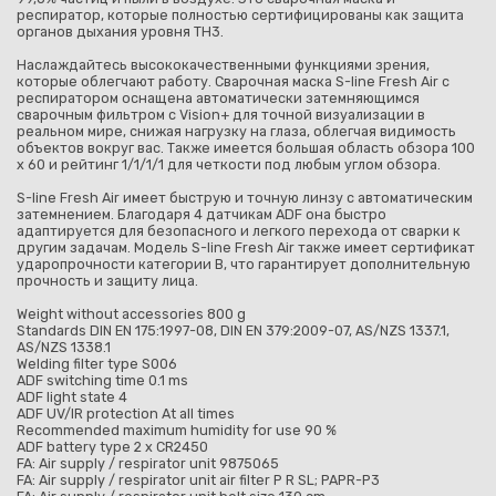
респиратор, которые полностью сертифицированы как защита
органов дыхания уровня TH3.
Наслаждайтесь высококачественными функциями зрения,
которые облегчают работу. Сварочная маска S-line Fresh Air с
респиратором оснащена автоматически затемняющимся
сварочным фильтром с Vision+ для точной визуализации в
реальном мире, снижая нагрузку на глаза, облегчая видимость
объектов вокруг вас. Также имеется большая область обзора 100
x 60 и рейтинг 1/1/1/1 для четкости под любым углом обзора.
S-line Fresh Air имеет быструю и точную линзу с автоматическим
затемнением. Благодаря 4 датчикам ADF она быстро
адаптируется для безопасного и легкого перехода от сварки к
другим задачам. Модель S-line Fresh Air также имеет сертификат
ударопрочности категории B, что гарантирует дополнительную
прочность и защиту лица.
Weight without accessories 800 g
Standards DIN EN 175:1997-08, DIN EN 379:2009-07, AS/NZS 1337.1,
AS/NZS 1338.1
Welding filter type S006
ADF switching time 0.1 ms
ADF light state 4
ADF UV/IR protection At all times
Recommended maximum humidity for use 90 %
ADF battery type 2 x CR2450
FA: Air supply / respirator unit 9875065
FA: Air supply / respirator unit air filter P R SL; PAPR-P3