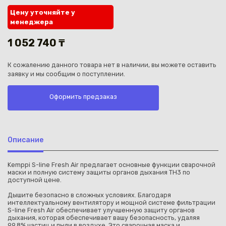
Цену уточняйте у
менеджера
1 052 740 ₸
К сожалению данного товара нет в наличии, вы можете оставить
Каз
заявку и мы сообщим о поступлении.
Оформить предзаказ
Описание
Kemppi S-line Fresh Air предлагает основные функции сварочной
маски и полную систему защиты органов дыхания TH3 по
доступной цене.
Дышите безопасно в сложных условиях. Благодаря
интеллектуальному вентилятору и мощной системе фильтрации
S-line Fresh Air обеспечивает улучшенную защиту органов
дыхания, которая обеспечивает вашу безопасность, удаляя
99,8% частиц и пыли в воздухе. Это сварочная маска и