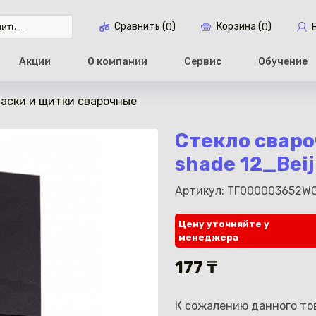
Сравнить (
)
Корзина (
)
0
0
Акции
О компании
Сервис
Обучение
аски и щитки сварочные
Перейти в ко
Стекло свароч
shade 12_Beij
Артикул: ТГ000003652W
Цену уточняйте у
менеджера
177 ₸
К сожалению данного тов