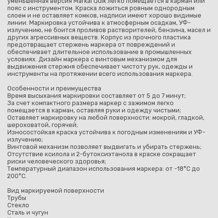
уменьшенная версия Markal Quik легко помещается в карман или
пояс с инструментом. Краска ложиться ровным однородным
слоем и не оставляет комков, надписи имеют хорошо видимые
линии. Маркировка устойчива к атмосферным осадкам, УФ-
излучению, не боится проливов растворителей, бензина, масел и
других агрессивных веществ. Корпус из прочного пластика
предотвращает стержень маркера от повреждений и
обеспечивает длительное использование в промышленных
условиях. Дизайн маркера с винтовым механизмом для
выдвижения стержня обеспечивает чистоту рук, одежды и
инструменты на протяжении всего использования маркера.
Особенности и преимущества
Время высыхания маркировки составляет от 5 до 7 минут;
За счет компактного размера маркер с зажимом легко
помещается в карман, оставляя руки и одежду чистыми;
Оставляет маркировку на любой поверхности: мокрой, гладкой,
шероховатой, горячей;
Износостойкая краска устойчива к погодным изменениям и УФ-
излучению;
Винтовой механизм позволяет выдвигать и убирать стержень;
Отсутствие ксилола и 2-бутоксиэтанола в краске сокращает
риски человеческого здоровья;
Температурный диапазон использования маркера: от -18°C до
200°C.
Вид маркируемой поверхности
Трубы
Стекло
Сталь и чугун