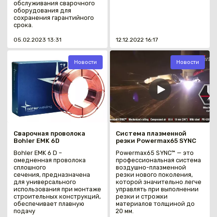
обслуживания сварочного
оборудования для
сохранения гарантийного
срока.
05.02.2023 13:31
12.12.2022 16:17
Новости
Новости
Сварочная проволока
Система плазменной
Bohler EMK 6D
резки Powermax65 SYNC
Bohler EMK 6 D –
Powermax65 SYNC™ — это
омедненная проволока
профессиональная система
сплошного
воздушно-плазменной
сечения, предназначена
резки нового поколения,
для универсального
которой значительно легче
использования при монтаже
управлять при выполнении
строительных конструкций,
резки и строжки
обеспечивает плавную
материалов толщиной до
подачу
20 мм.