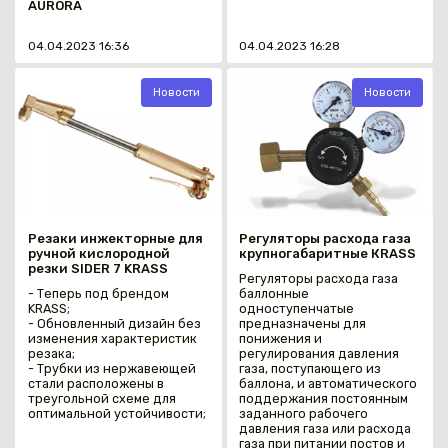
AURORA
04.04.2023 16:36
04.04.2023 16:28
Новости
Новости
Резаки инжекторные для
Регуляторы расхода газа
ручной кислородной
крупногабаритные КRАSS
резки SIDER 7 KRASS
Регуляторы расхода газа
- Теперь под брендом
баллонные
KRASS;
одноступенчатые
- Обновленный дизайн без
предназначены для
изменения характеристик
понижения и
резака;
регулирования давления
- Трубки из нержавеющей
газа, поступающего из
стали расположены в
баллона, и автоматического
треугольной схеме для
поддержания постоянным
оптимальной устойчивости;
заданного рабочего
давления газа или расхода
газа при питании постов и