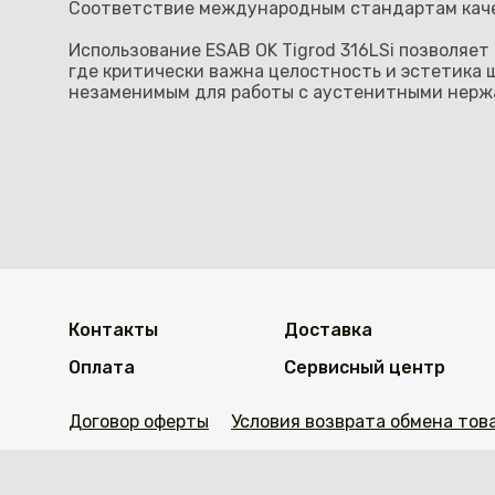
Соответствие международным стандартам каче
Использование ESAB OK Tigrod 316LSi позволяе
где критически важна целостность и эстетика 
незаменимым для работы с аустенитными нерж
Контакты
Доставка
Оплата
Сервисный центр
Договор оферты
Условия возврата обмена тов
https://welding.kz/citychange