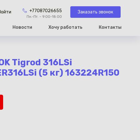
+77087026655
Заказать звонок
Войти
Пн.-Пт. – 9:00-18:00
Новости
Хочу работать
Контакты
рзину
OK Tigrod 316LSi
R316LSi (5 кг) 163224R150