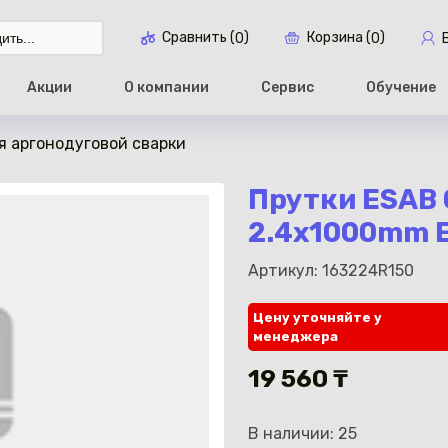
Сравнить (
)
Корзина (
)
0
0
Акции
О компании
Сервис
Обучение
я аргонодуговой сварки
Перейти в ко
Прутки ESAB 
2.4x1000mm E
Артикул: 163224R150
Цену уточняйте у
менеджера
19 560 ₸
В наличии: 25