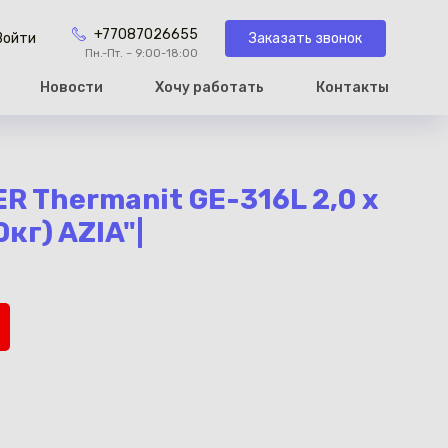
+77087026655
Заказать звонок
Войти
Пн.-Пт. – 9:00-18:00
Новости
Хочу работать
Контакты
рзину
R Thermanit GE-316L 2,0 х
кг) AZIA"|