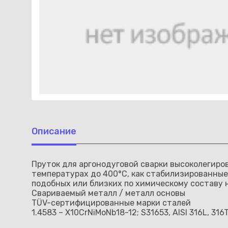
Описание
Пруток для аргонодуговой сварки высоколегир
температурах до 400°С, как стабилизированные
подобных или близких по химическому составу 
Свариваемый металл / металл основы
TÜV-сертифицированные марки сталей
1.4583 – X10CrNiMoNb18-12; S31653, AISI 316L, 316T